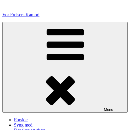
Videre
til
Vor Frelsers Kantori
indhold
Menu
Forside
Syng med