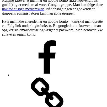
Adgang kræver at man har en google-konto (ikke nødvendigvis
gmail!) og er medlem af vores Google-gruppe. Man kan følge dette
link for at søge medlemskab
. Når ansøgningen er godkendt af
gruppens administratorer kan man åbne gruppen.
Hvis man ikke allerede har en google-konto – kan/skal man oprette
én. Følg link under login-boksen. En google-konto kræver at man
opgiver sin emailadresse og vælger et password. Man behøver ikke
at lave en gmail-konto.
Vores
Facebook-
side
Login