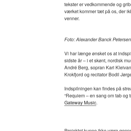
tekster er vedkommende og gribe
værket kommer tæt på os, der ik
venner.
Foto: Alexander Banck Petersen
Vi har længe ønsket os at indspi
sidste år – i et skønt, nordisk
André Berg, sopran Kari Kleivan,
Krokfjord og recitator Bodil Jør
Indspilningen kan findes på str
“Requiem – en sang om tab og t
Gateway Music
.
Projektet kunne ikke være genne