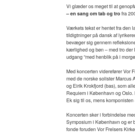
Vi glæder os meget til at gen
– en sang om tab og tro
fra 20
Værkets tekst er hentet fra de
tildigtninger på dansk af lyrike
bevæger sig gennem refleksioner 
kærlighed og bøn – med tro der l
udgang ”med henblik på i morge
Med koncerten viderefører Vor Fr
med de norske solister Marcus An
og Eirik Krokfjord (bas), som al
Requiem i København og Oslo. N
Ek sig til os, mens komponisten 
Koncerten sker i forbindelse me
Symposium i København og er bl
fonde foruden Vor Frelsers Kirke. 