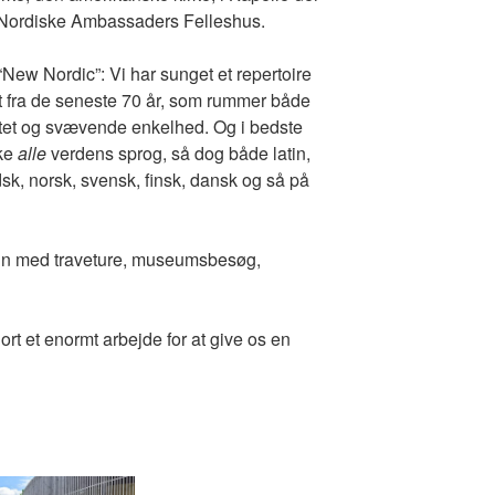
Nordiske Ambassaders Felleshus.
New Nordic”: Vi har sunget et repertoire
t fra de seneste 70 år, som rummer både
tet og svævende enkelhed. Og i bedste
kke
alle
verdens sprog, så dog både latin,
dsk, norsk, svensk, finsk, dansk og så på
erlin med traveture, museumsbesøg,
rt et enormt arbejde for at give os en