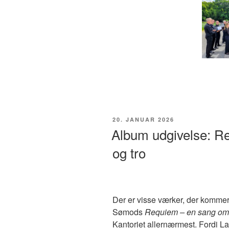
UDGIVET
20. JANUAR 2026
DEN
Album udgivelse: R
og tro
Der er visse værker, der kommer
Sømods
Requiem – en sang om 
Kantoriet allernærmest. Fordi 