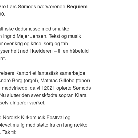
opføre Lars Sømods nærværende
Requiem
00.
n latinske dødsmesse med smukke
ren Ingrid Mejer Jensen. Tekst og musik
over krig og krise, sorg og tab,
yser helt ned i kælderen – til en håbefuld
n”.
elsers Kantori et fantastisk samarbejde
dré Berg (orgel), Mathias Gillebo (tenor)
le medvirkede, da vi i 2021 opførte Sømods
u slutter den svenskfødte sopran Klara
selv dirigerer værket.
d Nordisk Kirkemusik Festival og
evet mulig med støtte fra en lang række
Tak til: