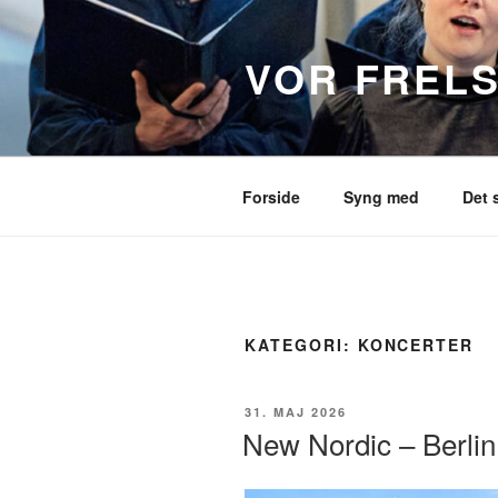
Videre
til
VOR FREL
indhold
Forside
Syng med
Det 
KATEGORI:
KONCERTER
UDGIVET
31. MAJ 2026
DEN
New Nordic – Berlin