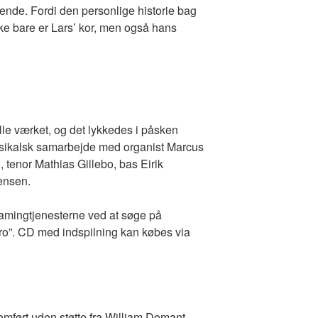
nde. Fordi den personlige historie bag
ke bare er Lars’ kor, men også hans
lle værket, og det lykkedes i påsken
 musikalsk samarbejde med organist Marcus
 tenor Mathias Gillebo, bas Eirik
gensen.
eamingtjenesterne ved at søge på
ro”. CD med indspilning kan købes via
mført uden støtte fra William Demant