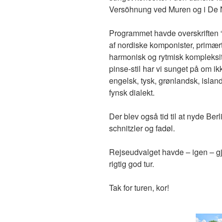
Versöhnung ved Muren og i De 
Programmet havde overskriften “
af nordiske komponister, primær
harmonisk og rytmisk kompleksi
pinse-stil har vi sunget på om i
engelsk, tysk, grønlandsk, islan
fynsk dialekt.
Der blev også tid til at nyde B
schnitzler og fadøl.
Rejseudvalget havde – igen – gjo
rigtig god tur.
Tak for turen, kor!