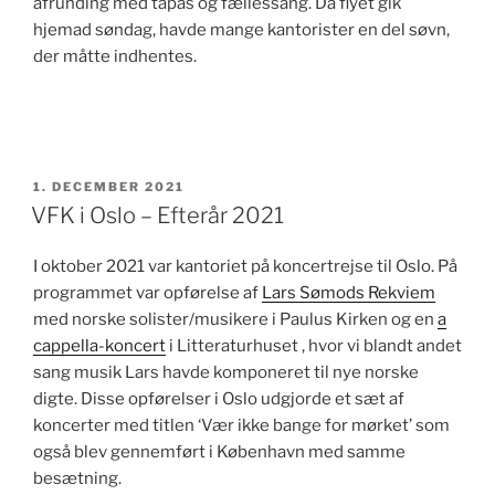
afrunding med tapas og fællessang. Da flyet gik
hjemad søndag, havde mange kantorister en del søvn,
der måtte indhentes.
UDGIVET
1. DECEMBER 2021
DEN
VFK i Oslo – Efterår 2021
I oktober 2021 var kantoriet på koncertrejse til Oslo. På
programmet var opførelse af
Lars Sømods Rekviem
med norske solister/musikere i Paulus Kirken og en
a
cappella-koncert
i Litteraturhuset , hvor vi blandt andet
sang musik Lars havde komponeret til nye norske
digte. Disse opførelser i Oslo udgjorde et sæt af
koncerter med titlen ‘Vær ikke bange for mørket’ som
også blev gennemført i København med samme
besætning.