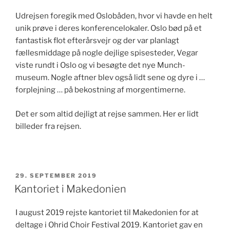
Udrejsen foregik med Oslobåden, hvor vi havde en helt
unik prøve i deres konferencelokaler. Oslo bød på et
fantastisk flot efterårsvejr og der var planlagt
fællesmiddage på nogle dejlige spisesteder, Vegar
viste rundt i Oslo og vi besøgte det nye Munch-
museum. Nogle aftner blev også lidt sene og dyre i …
forplejning … på bekostning af morgentimerne.
Det er som altid dejligt at rejse sammen. Her er lidt
billeder fra rejsen.
UDGIVET
29. SEPTEMBER 2019
DEN
Kantoriet i Makedonien
I august 2019 rejste kantoriet til Makedonien for at
deltage i Ohrid Choir Festival 2019. Kantoriet gav en