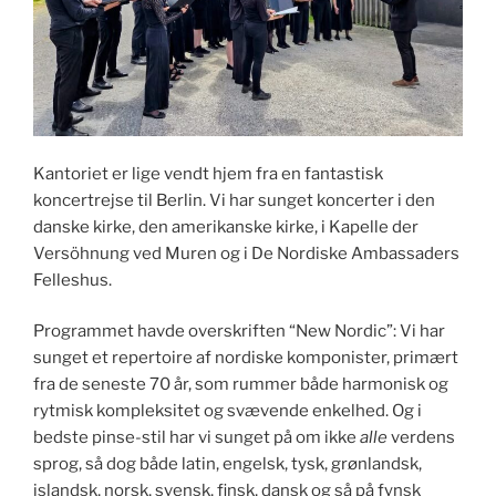
Kantoriet er lige vendt hjem fra en fantastisk
koncertrejse til Berlin. Vi har sunget koncerter i den
danske kirke, den amerikanske kirke, i Kapelle der
Versöhnung ved Muren og i De Nordiske Ambassaders
Felleshus.
Programmet havde overskriften “New Nordic”: Vi har
sunget et repertoire af nordiske komponister, primært
fra de seneste 70 år, som rummer både harmonisk og
rytmisk kompleksitet og svævende enkelhed. Og i
bedste pinse-stil har vi sunget på om ikke
alle
verdens
sprog, så dog både latin, engelsk, tysk, grønlandsk,
islandsk, norsk, svensk, finsk, dansk og så på fynsk