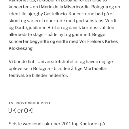
koncerter – en i Maria della Misericordia, Bologna og en
i den lille bjergby Castellucio. Koncerterne bød på et
skønt og varieret repertoire med god substans: Verdi
og Dante, jubilaren Britten og dansk kormusik af den
allerbedste slags – både nyt og gammelt. Begge
koncerter begyndte og endte med Vor Frelsers Kirkes
Klokkesang.
Vi boede fint i Universitetshotellet og havde dejlige
oplevelser i Bologna – bl.a. den årlige Mortadella-
festival. Se billeder nedenfor.
UDGIVET
15. NOVEMBER 2011
DEN
UK er OK!
Sidste weekend i oktober 2011 tog Kantoriet på