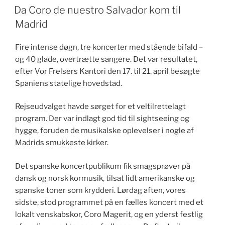
DEN
Da Coro de nuestro Salvador kom til
Madrid
Fire intense døgn, tre koncerter med stående bifald –
og 40 glade, overtrætte sangere. Det var resultatet,
efter Vor Frelsers Kantori den 17. til 21. april besøgte
Spaniens statelige hovedstad.
Rejseudvalget havde sørget for et veltilrettelagt
program. Der var indlagt god tid til sightseeing og
hygge, foruden de musikalske oplevelser i nogle af
Madrids smukkeste kirker.
Det spanske koncertpublikum fik smagsprøver på
dansk og norsk kormusik, tilsat lidt amerikanske og
spanske toner som krydderi. Lørdag aften, vores
sidste, stod programmet på en fælles koncert med et
lokalt venskabskor, Coro Magerit, og en yderst festlig