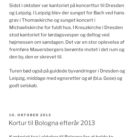
Sidst i oktober var kantoriet på koncerttur til Dresden
og Leipzig. I Leipzig blev der sunget for Bach ved hans
grav i Thomaskirche og sunget koncert i
Michaeliskirche for fuldt hus. I Kreuzkirche i Dresden
stod kantoriet for lørdagsvesper og deltog ved
højmessen om søndagen. Det var en stor oplevelse af
fremføre Mauersbergers berømte motet i det rum og
den by, den er skrevet til.
Turen bød også på guidede byvandringer i Dresden og
Leipzig, middage med egnsretter og øl (bl.a. Gose) og
godt selskab.
UDGIVET
10. OKTOBER 2013
DEN
Kortur til Bologna efterår 2013
Kantoriet tog i oktober til Bologna for at holde to