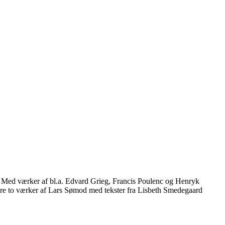
a. Med værker af bl.a. Edvard Grieg, Francis Poulenc og Henryk
opføre to værker af Lars Sømod med tekster fra Lisbeth Smedegaard