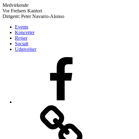
Medvirkende
Vor Frelsers Kantori
Dirigent: Peter Navarro-Alonso
Events
Koncerter
Rejser
Socialt
Udgivelser
Vores
Facebook-
side
Login