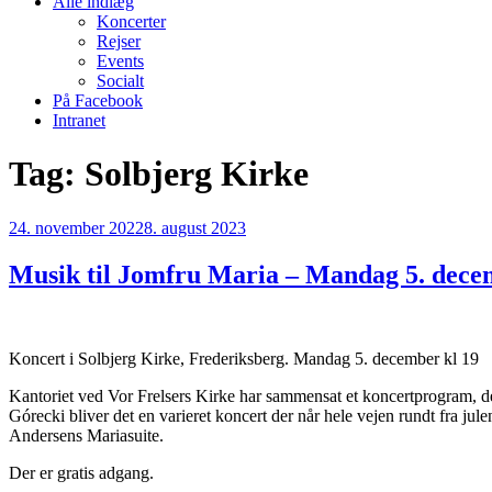
Alle indlæg
Koncerter
Rejser
Events
Socialt
På Facebook
Intranet
Tag:
Solbjerg Kirke
Udgivet
24. november 2022
8. august 2023
den
Musik til Jomfru Maria – Mandag 5. decem
Koncert i Solbjerg Kirke, Frederiksberg. Mandag 5. december kl 19
Kantoriet ved Vor Frelsers Kirke har sammensat et koncertprogram, de
Górecki bliver det en varieret koncert der når hele vejen rundt fra ju
Andersens Mariasuite.
Der er gratis adgang.