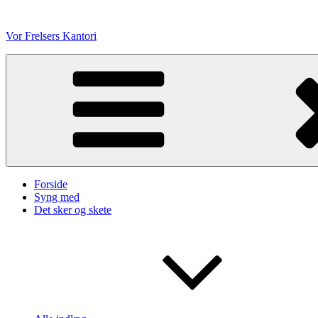
Videre
til
Vor Frelsers Kantori
indhold
Forside
Syng med
Det sker og skete