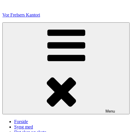
Videre
til
Vor Frelsers Kantori
indhold
Menu
Forside
Syng med