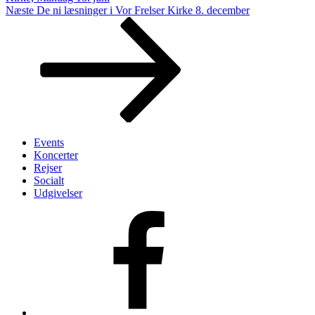
Næste
Næste
De ni læsninger i Vor Frelser Kirke 8. december
indlæg
Events
Koncerter
Rejser
Socialt
Udgivelser
Vores
Facebook-
side