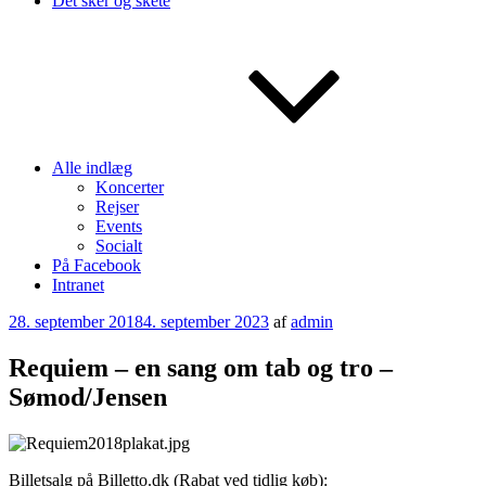
Det sker og skete
Alle indlæg
Koncerter
Rejser
Events
Socialt
På Facebook
Intranet
Udgivet
28. september 2018
4. september 2023
af
admin
den
Requiem – en sang om tab og tro –
Sømod/Jensen
Billetsalg på Billetto.dk (Rabat ved tidlig køb):