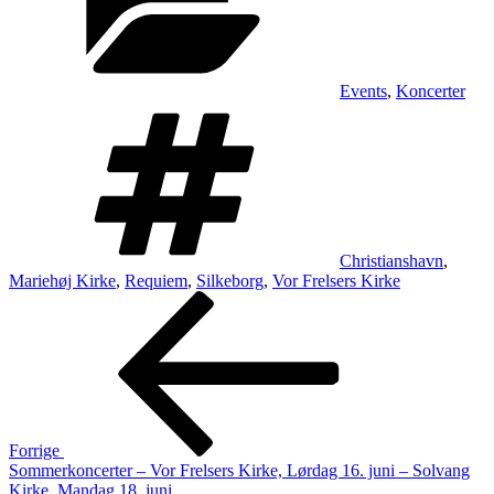
Events
,
Koncerter
Tags
Christianshavn
,
Mariehøj Kirke
,
Requiem
,
Silkeborg
,
Vor Frelsers Kirke
Indlægsnavigation
Forrige
indlæg
Forrige
Sommerkoncerter – Vor Frelsers Kirke, Lørdag 16. juni – Solvang
Kirke, Mandag 18. juni