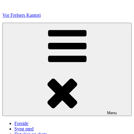
Videre
til
Vor Frelsers Kantori
indhold
Menu
Forside
Syng med