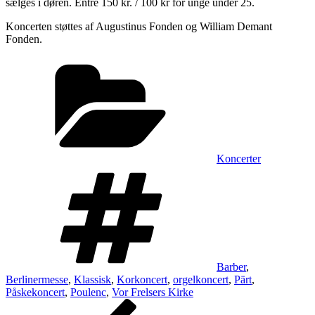
sælges i døren. Entré 150 kr. / 100 kr for unge under 25.
Koncerten støttes af Augustinus Fonden og William Demant
Fonden.
Kategorier
Koncerter
Tags
Barber
,
Berlinermesse
,
Klassisk
,
Korkoncert
,
orgelkoncert
,
Pärt
,
Påskekoncert
,
Poulenc
,
Vor Frelsers Kirke
Indlægsnavigation
Forrige