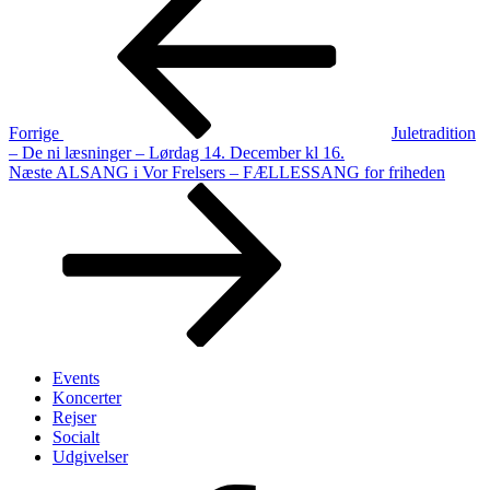
indlæg
Forrige
Juletradition
– De ni læsninger – Lørdag 14. December kl 16.
Næste
Næste
ALSANG i Vor Frelsers – FÆLLESSANG for friheden
indlæg
Events
Koncerter
Rejser
Socialt
Udgivelser