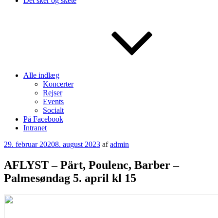
Det sker og skete
Alle indlæg
Koncerter
Rejser
Events
Socialt
På Facebook
Intranet
Udgivet
29. februar 2020
8. august 2023
af
admin
den
AFLYST – Pärt, Poulenc, Barber –
Palmesøndag 5. april kl 15