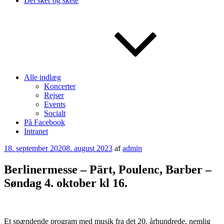
Det sker og skete
Alle indlæg
Koncerter
Rejser
Events
Socialt
På Facebook
Intranet
Udgivet
18. september 2020
8. august 2023
af
admin
den
Berlinermesse – Pärt, Poulenc, Barber –
Søndag 4. oktober kl 16.
Et spændende program med musik fra det 20. århundrede, nemlig