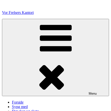
Videre
til
Vor Frelsers Kantori
indhold
Menu
Forside
Syng med