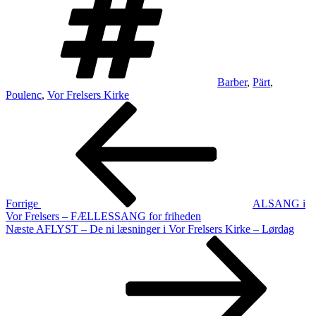
Barber
,
Pärt
,
Poulenc
,
Vor Frelsers Kirke
Indlægsnavigation
Forrige
indlæg
Forrige
ALSANG i
Vor Frelsers – FÆLLESSANG for friheden
Næste
Næste
AFLYST – De ni læsninger i Vor Frelsers Kirke – Lørdag
indlæg