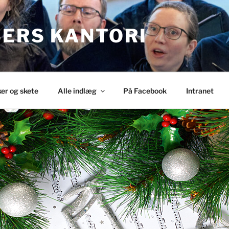
SERS KANTORI
ker og skete
Alle indlæg
På Facebook
Intranet