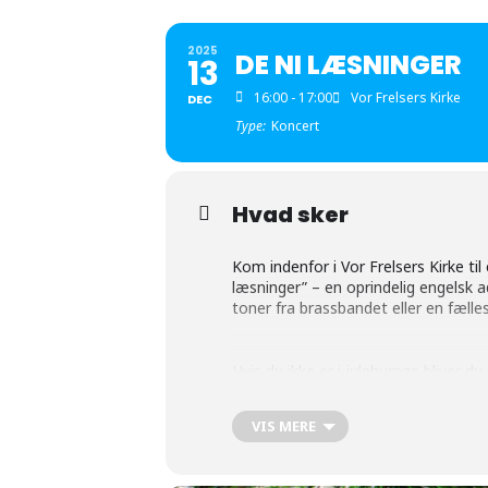
2025
DE NI LÆSNINGER
13
16:00 - 17:00
Vor Frelsers Kirke
DEC
Type:
Koncert
Hvad sker
Kom indenfor i Vor Frelsers Kirke ti
læsninger” – en oprindelig engelsk 
toner fra brassbandet eller en fælle
Hvis du ikke er i julehumør, bliver d
VIS MERE
“De ni læsninger” er gratis og alle e