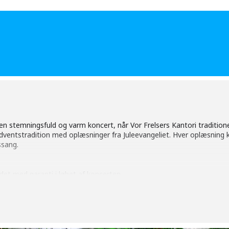
l en stemningsfuld og varm koncert, når Vor Frelsers Kantori tradition
adventstradition med oplæsninger fra Juleevangeliet. Hver oplæsning 
ssang.
u det med garanti i løbet af koncerten.
r velkomne.