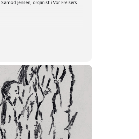
s Sømod Jensen, organist i Vor Frelsers