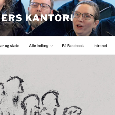
SERS KANTORI
ker og skete
Alle indlæg
På Facebook
Intranet