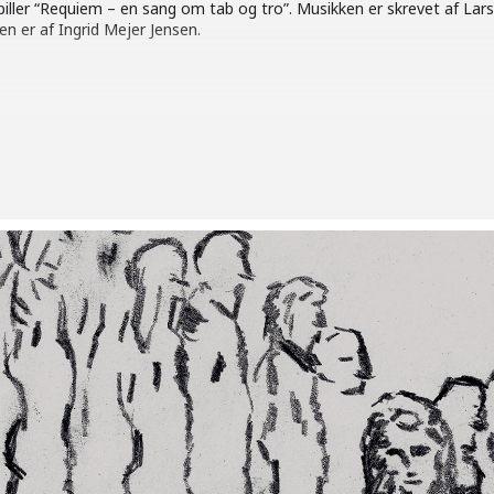
spiller “Requiem – en sang om tab og tro”. Musikken er skrevet af Lar
en er af Ingrid Mejer Jensen.