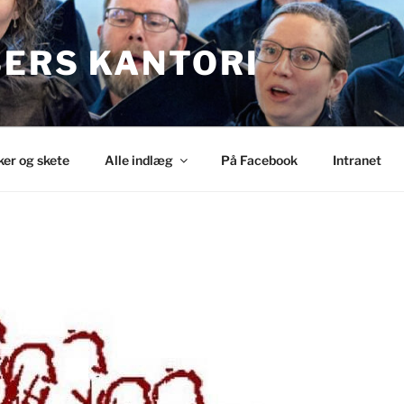
SERS KANTORI
ker og skete
Alle indlæg
På Facebook
Intranet