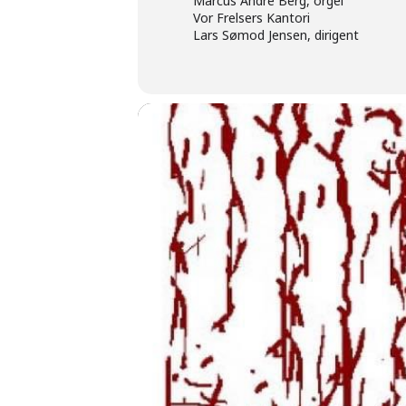
Marcus André Berg, orgel
Vor Frelsers Kantori
Lars Sømod Jensen, dirigent