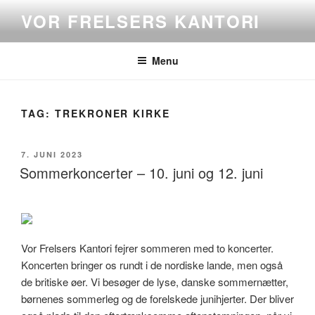
Videre
VOR FRELSERS KANTORI
til
indhold
Menu
TAG:
TREKRONER KIRKE
UDGIVET
7. JUNI 2023
DEN
Sommerkoncerter – 10. juni og 12. juni
Vor Frelsers Kantori fejrer sommeren med to koncerter.
Koncerten bringer os rundt i de nordiske lande, men også
de britiske øer. Vi besøger de lyse, danske sommernætter,
børnenes sommerleg og de forelskede junihjerter. Der bliver