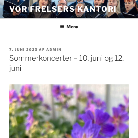
Videre
VOR FRELSERS KANTORI
til
indhold
Menu
UDGIVET
7. JUNI 2023
AF
ADMIN
DEN
Sommerkoncerter – 10. juni og 12.
juni