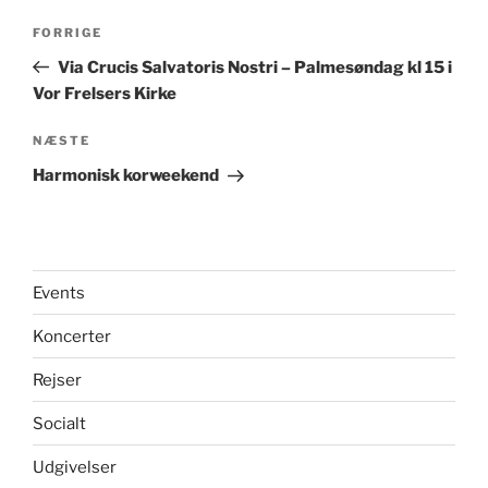
Indlægsnavigation
Forrige
FORRIGE
indlæg
Via Crucis Salvatoris Nostri – Palmesøndag kl 15 i
Vor Frelsers Kirke
Næste
NÆSTE
indlæg
Harmonisk korweekend
Events
Koncerter
Rejser
Socialt
Udgivelser