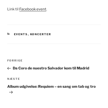
Link til
Facebook event
.
KATEGORIER
EVENTS
,
KONCERTER
Indlægsnavigation
Forrige
FORRIGE
indlæg
Da Coro de nuestro Salvador kom til Madrid
Næste
NÆSTE
indlæg
Album udgivelse: Requiem – en sang om tab og tro