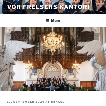
Videre
VOR FRELSERS KANTORI
til
indhold
Menu
UDGIVET
17. SEPTEMBER 2024
AF
MIKAEL
DEN