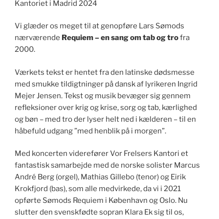
Kantoriet i Madrid 2024
Vi glæder os meget til at genopføre Lars Sømods
nærværende
Requiem – en sang om tab og tro
fra
2000.
Værkets tekst er hentet fra den latinske dødsmesse
med smukke tildigtninger på dansk af lyrikeren Ingrid
Mejer Jensen. Tekst og musik bevæger sig gennem
refleksioner over krig og krise, sorg og tab, kærlighed
og bøn – med tro der lyser helt ned i kælderen – til en
håbefuld udgang ”med henblik på i morgen”.
Med koncerten viderefører Vor Frelsers Kantori et
fantastisk samarbejde med de norske solister Marcus
André Berg (orgel), Mathias Gillebo (tenor) og Eirik
Krokfjord (bas), som alle medvirkede, da vi i 2021
opførte Sømods Requiem i København og Oslo. Nu
slutter den svenskfødte sopran Klara Ek sig til os,