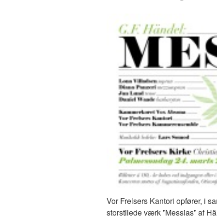
Vor Frelsers Kantori opfører, i
storstilede værk ”Messias” af Hä