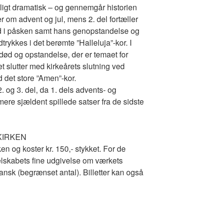
tligt dramatisk – og gennemgår historien
er om advent og jul, mens 2. del fortæller
død i påsken samt hans genopstandelse og
rykkes i det berømte ”Halleluja”-kor. I
død og opstandelse, der er temaet for
 slutter med kirkeårets slutning ved
 det store ”Amen”-kor.
 og 3. del, da 1. dels advents- og
r mere sjældent spillede satser fra de sidste
KIRKEN
ken og koster kr. 150,- stykket. For de
selskabets fine udgivelse om værkets
dansk (begrænset antal). Billetter kan også