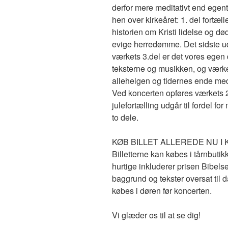
derfor mere meditativt end egen
hen over kirkeåret: 1. del fortæll
historien om Kristi lidelse og 
evige herredømme. Det sidste udt
værkets 3.del er det vores egen 
teksterne og musikken, og værket
allehelgen og tidernes ende med
Ved koncerten opføres værkets 2.
julefortælling udgår til fordel fo
to dele.
KØB BILLET ALLEREDE NU I 
Billetterne kan købes i tårnbutik
hurtige inkluderer prisen Bibel
baggrund og tekster oversat til 
købes i døren før koncerten.
Vi glæder os til at se dig!