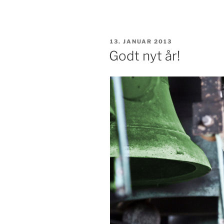
UDGIVET
13. JANUAR 2013
DEN
Godt nyt år!