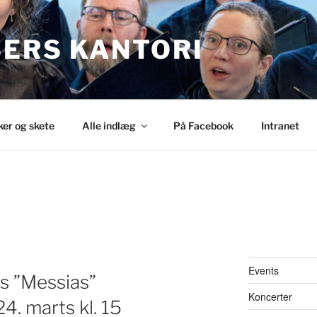
SERS KANTORI
ker og skete
Alle indlæg
På Facebook
Intranet
Events
s ”Messias”
Koncerter
. marts kl. 15