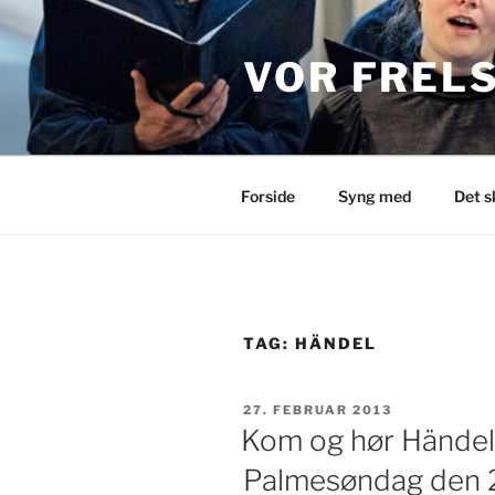
Videre
til
indhold
VOR FREL
Forside
Syng med
Det s
TAG:
HÄNDEL
UDGIVET
27. FEBRUAR 2013
DEN
Kom og hør Händel
Palmesøndag den 24