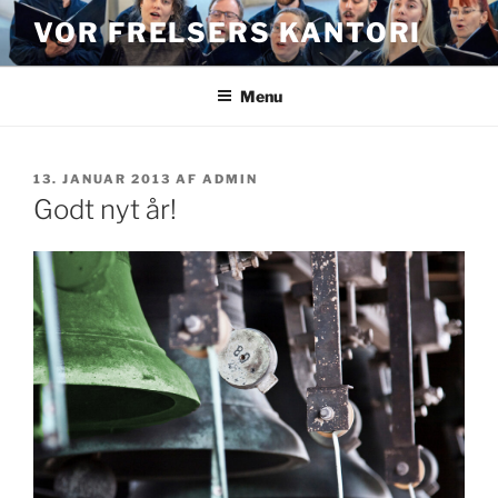
Videre
VOR FRELSERS KANTORI
til
indhold
Menu
UDGIVET
13. JANUAR 2013
AF
ADMIN
DEN
Godt nyt år!