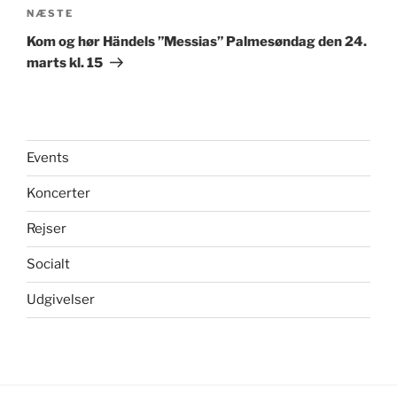
Næste
NÆSTE
indlæg
Kom og hør Händels ”Messias” Palmesøndag den 24.
marts kl. 15
Events
Koncerter
Rejser
Socialt
Udgivelser