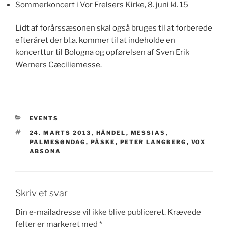
Sommerkoncert i Vor Frelsers Kirke, 8. juni kl. 15
Lidt af forårssæsonen skal også bruges til at forberede
efteråret der bl.a. kommer til at indeholde en
koncerttur til Bologna og opførelsen af Sven Erik
Werners Cæciliemesse.
KATEGORIER
EVENTS
TAGS
24. MARTS 2013
,
HÄNDEL
,
MESSIAS
,
PALMESØNDAG
,
PÅSKE
,
PETER LANGBERG
,
VOX
ABSONA
Skriv et svar
Din e-mailadresse vil ikke blive publiceret.
Krævede
felter er markeret med
*