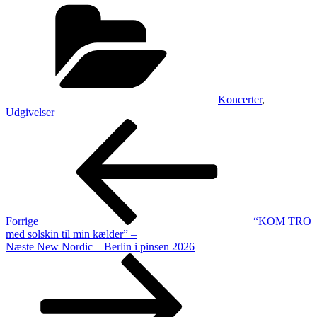
Kategorier
Koncerter
,
Udgivelser
Indlægsnavigation
Forrige
indlæg
Forrige
“KOM TRO
med solskin til min kælder” –
Næste
Næste
New Nordic – Berlin i pinsen 2026
indlæg