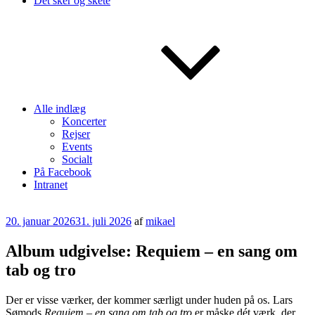
Det sker og skete
Alle indlæg
Koncerter
Rejser
Events
Socialt
På Facebook
Intranet
Udgivet
20. januar 2026
31. juli 2026
af
mikael
den
Album udgivelse: Requiem – en sang om
tab og tro
Der er visse værker, der kommer særligt under huden på os. Lars
Sømods
Requiem – en sang om tab og tro
er måske dét værk, der