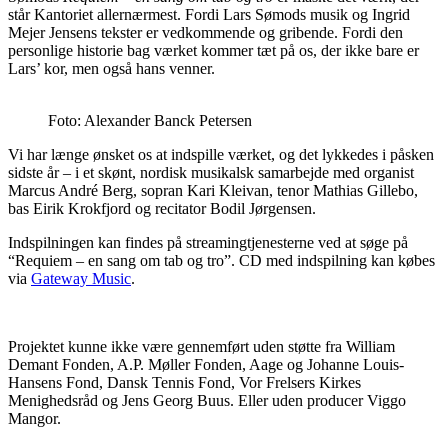
står Kantoriet allernærmest. Fordi Lars Sømods musik og Ingrid
Mejer Jensens tekster er vedkommende og gribende. Fordi den
personlige historie bag værket kommer tæt på os, der ikke bare er
Lars’ kor, men også hans venner.
Foto: Alexander Banck Petersen
Vi har længe ønsket os at indspille værket, og det lykkedes i påsken
sidste år – i et skønt, nordisk musikalsk samarbejde med organist
Marcus André Berg, sopran Kari Kleivan, tenor Mathias Gillebo,
bas Eirik Krokfjord og recitator Bodil Jørgensen.
Indspilningen kan findes på streamingtjenesterne ved at søge på
“Requiem – en sang om tab og tro”. CD med indspilning kan købes
via
Gateway Music
.
Projektet kunne ikke være gennemført uden støtte fra William
Demant Fonden, A.P. Møller Fonden, Aage og Johanne Louis-
Hansens Fond, Dansk Tennis Fond, Vor Frelsers Kirkes
Menighedsråd og Jens Georg Buus. Eller uden producer Viggo
Mangor.