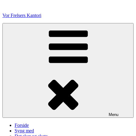
Videre
til
Vor Frelsers Kantori
indhold
Menu
Forside
Syng med